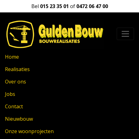
Bel
015 23 35 01
of
0472 06 47 00
Home
Realisaties
Over ons
Jobs
Contact
Nieuwbouw
Onze woonprojecten