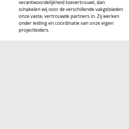
verantwoordelijkheid toevertrouwt, dan
schakelen wij voor de verschillende vakgebieden
onze vaste, vertrouwde partners in. Zij werken
onder leiding en coördinatie van onze eigen
projectleiders.
Je woning wordt volledig woonklaar opgeleverd,
inclusief energiezuinig verwarmingssysteem,
alternatieve energie, keuken en badkamer.
Dankzij onze schaalgrootte met meerdere
metsersploegen kunnen we altijd een
versnelling hoger schakelen om de afgesproken
timing waar te maken.
Stipte oplevering volgens
afgesproken timing