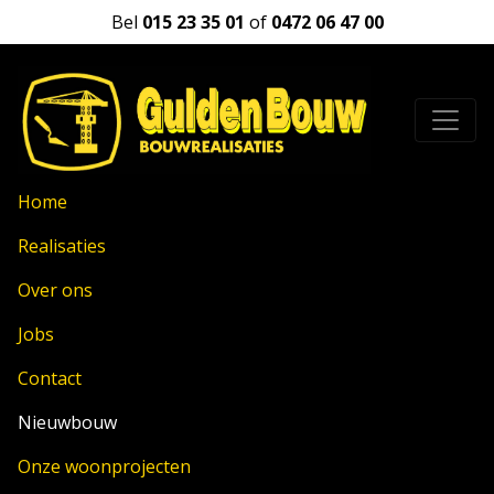
Bel
015 23 35 01
of
0472 06 47 00
Home
Realisaties
Over ons
Jobs
Contact
Nieuwbouw
Onze woonprojecten