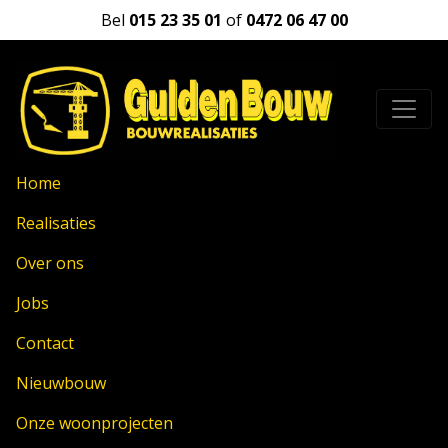
Bel
015 23 35 01
of
0472 06 47 00
Home
Realisaties
Over ons
Jobs
Contact
Nieuwbouw
Onze woonprojecten