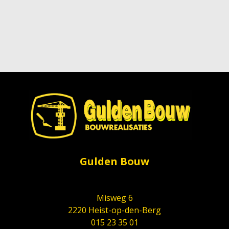
Gulden Bouw
Misweg 6
2220 Heist-op-den-Berg
015 23 35 01