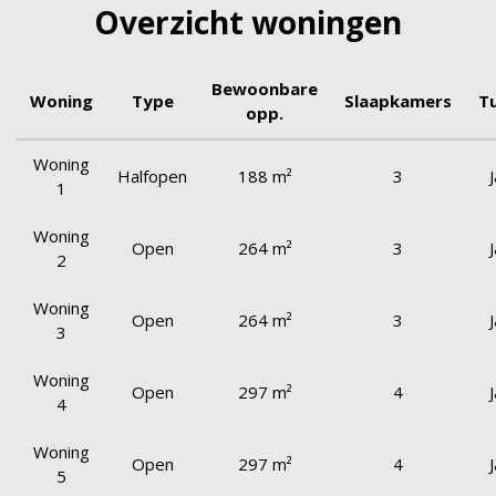
Overzicht woningen
Bewoonbare
Woning
Type
Slaapkamers
Tu
opp.
Woning
Halfopen
188 m²
3
J
1
Woning
Open
264 m²
3
J
2
Woning
Open
264 m²
3
J
3
Woning
Open
297 m²
4
J
4
Woning
Open
297 m²
4
J
5