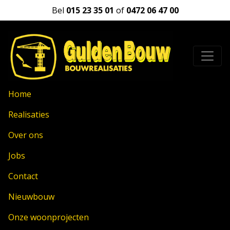
Bel
015 23 35 01
of
0472 06 47 00
Home
Realisaties
Over ons
Jobs
Contact
Nieuwbouw
Onze woonprojecten