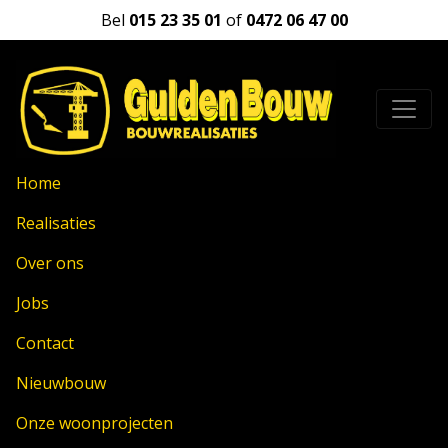
Bel
015 23 35 01
of
0472 06 47 00
Home
Realisaties
Over ons
Jobs
Contact
Nieuwbouw
Onze woonprojecten