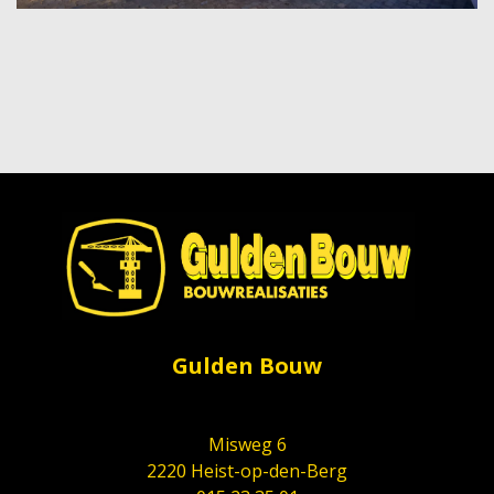
Gulden Bouw
Misweg 6
2220 Heist-op-den-Berg