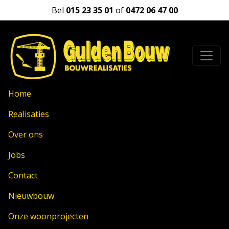
Bel
015 23 35 01
of
0472 06 47 00
Home
Realisaties
Over ons
Jobs
Contact
Nieuwbouw
Onze woonprojecten