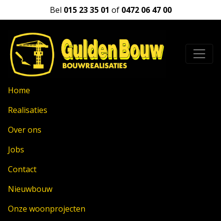
Bel
015 23 35 01
of
0472 06 47 00
Home
Realisaties
Over ons
Jobs
Contact
Nieuwbouw
Onze woonprojecten