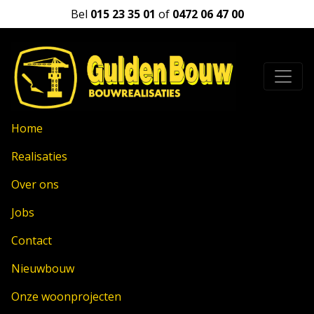
Bel
015 23 35 01
of
0472 06 47 00
Home
Realisaties
Over ons
Jobs
Contact
Nieuwbouw
Onze woonprojecten