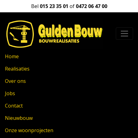
Bel
015 23 35 01
of
0472 06 47 00
Home
Realisaties
Over ons
Jobs
Contact
Nieuwbouw
Onze woonprojecten