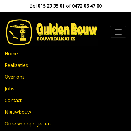
Bel
015 23 35 01
of
0472 06 47 00
Home
Realisaties
Over ons
Jobs
Contact
Nieuwbouw
Onze woonprojecten