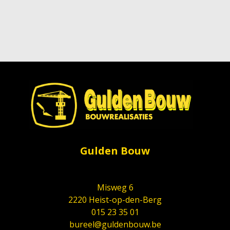
Gulden Bouw
Misweg 6
2220 Heist-op-den-Berg
015 23 35 01
bureel@guldenbouw.be